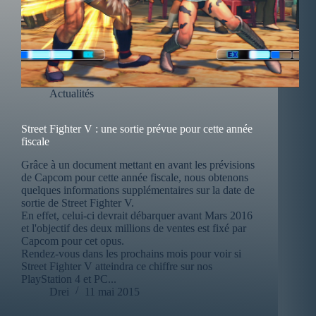
Actualités
Street Fighter V : une sortie prévue pour cette année
fiscale
Grâce à un document mettant en avant les prévisions
de Capcom pour cette année fiscale, nous obtenons
quelques informations supplémentaires sur la date de
sortie de Street Fighter V.
En effet, celui-ci devrait débarquer avant Mars 2016
et l'objectif des deux millions de ventes est fixé par
Capcom pour cet opus.
Rendez-vous dans les prochains mois pour voir si
Street Fighter V atteindra ce chiffre sur nos
PlayStation 4 et PC...
Drei
11 mai 2015