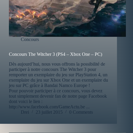
Concours
Concours The Witcher 3 (PS4 – Xbox One – PC)
Dès aujourd’hui, nous vous offrons la possibilité de
participer à notre concours The Witcher 3 pour
remporter un exemplaire du jeu sur PlayStation 4, un
exemplaire du jeu sur Xbox One et un exemplaire du
jeu sur PC grâce à Bandai Namco Europe !
Pour pouvoir participer à ce concours, vous devez
tout simplement devenir fan de notre page Facebook
dont voici le lien :
http://www.facebook.com/GameActu.be ...
Drei
23 juillet 2015
0 Comments