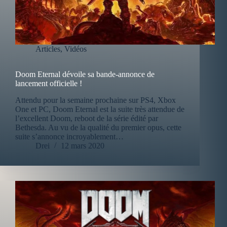
Articles
,
Vidéos
Doom Eternal dévoile sa bande-annonce de
lancement officielle !
Attendu pour la semaine prochaine sur PS4, Xbox
One et PC, Doom Eternal est la suite très attendue de
l’excellent Doom, reboot de la série édité par
Bethesda. Au vu de la qualité du premier opus, cette
suite s’annonce incroyablement…
Drei
12 mars 2020