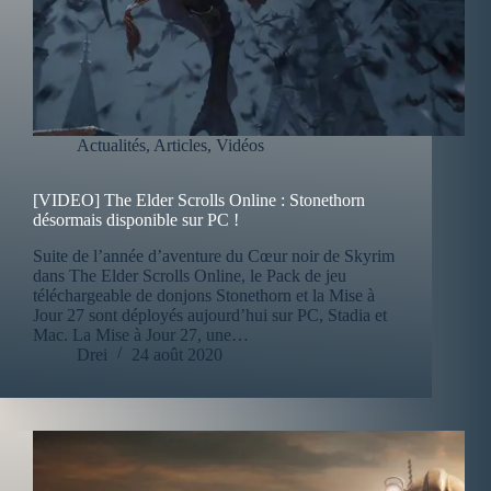
Actualités
,
Articles
,
Vidéos
[VIDEO] The Elder Scrolls Online : Stonethorn
désormais disponible sur PC !
Suite de l’année d’aventure du Cœur noir de Skyrim
dans The Elder Scrolls Online, le Pack de jeu
téléchargeable de donjons Stonethorn et la Mise à
Jour 27 sont déployés aujourd’hui sur PC, Stadia et
Mac. La Mise à Jour 27, une…
Drei
24 août 2020