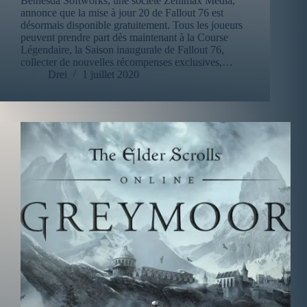
Bethesda Softworks, une société Zenimax Media,
annonce que la mise à jour 20 de Fallout 76 est
désormais disponible gratuitement. Tous les joueurs
peuvent prendre part dès maintenant à la Course
Légendaire, la Saison inaugurale de Fallout 76,
collecter de nouvelles récompenses exclusives,…
Drei
1 juillet 2020