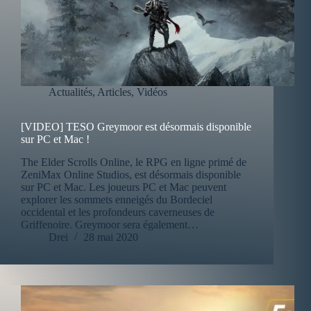
Actualités
,
Articles
,
Vidéos
[VIDEO] TESO Greymoor est désormais disponible
sur PC et Mac !
The Elder Scrolls Online, le RPG en ligne primé de
ZeniMax Online Studios, est désormais disponible
sur PC et Mac. Les joueurs PC et Mac peuvent
explorer les sommets enneigés du Bordeciel
occidental et les profondeurs caverneuses de
Griffenoire. Greymoor sera également…
Drei
28 mai 2020