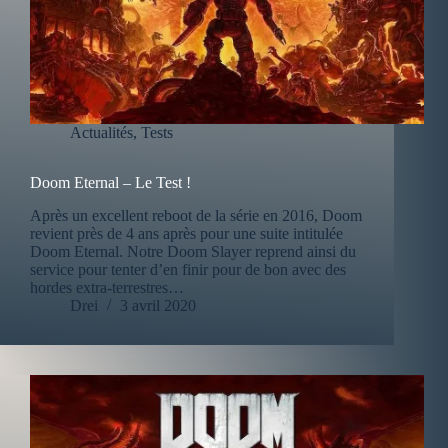
Actualités
,
Tests
Doom Eternal – Le Test !
Après un excellent reboot de la série en 2016, Doom
revient près de 4 ans après pour une suite intitulée
Doom Eternal. Notre Doom Slayer reprend ainsi du
service pour tenter d’en finir pour de bon avec des
hordes extra-terrestres…
Drei
3 avril 2020