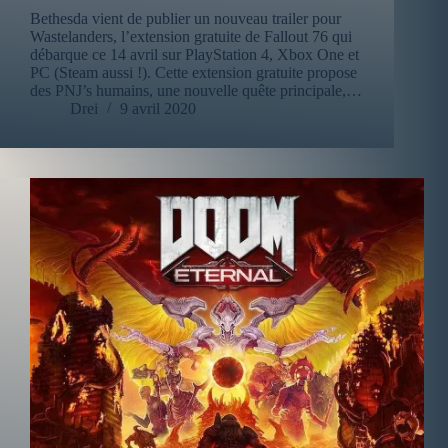
Bethesda vient de publier un nouveau trailer pour
Wastelanders, l’extension gratuite de Fallout 76 qui
débarque ce 14 avril sur PlayStation 4, Xbox One et
PC (Steam aussi !). Cette extension gratuite propose
des PNJ’s humains, une nouvelle quête principale,…
Drei
9 avril 2020