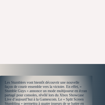
Les Stumblers vont bientôt découvrir une nouvelle
façon de courir ensemble vers la victoire. En effet, «
Stumble Guys » annonce un mode multijoueur en écran
partagé pour consoles, révélé lors du Xbox Showcase
Live d’aujourd’hui à la Gamescom. Le « Split Screen
Stumbling » permettra à quatre joueurs de se battre en