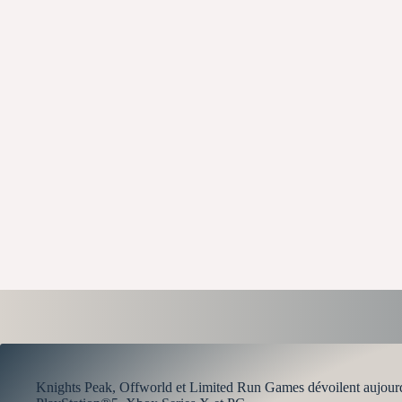
Knights Peak, Offworld et Limited Run Games dévoilent aujourd’h