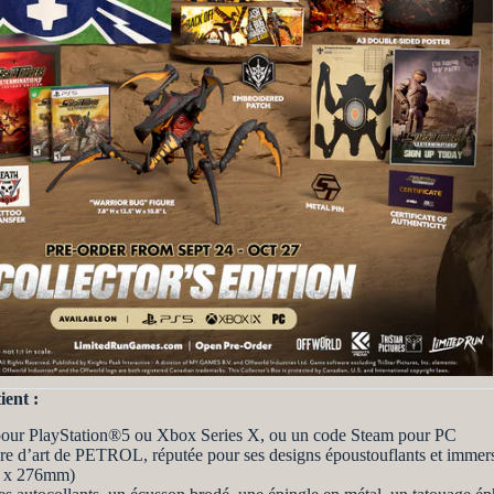
ient :
 pour PlayStation®5 ou Xbox Series X, ou un code Steam pour PC
vre d’art de PETROL, réputée pour ses designs époustouflants et immers
m x 276mm)