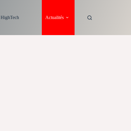
s HighTech
Actualités