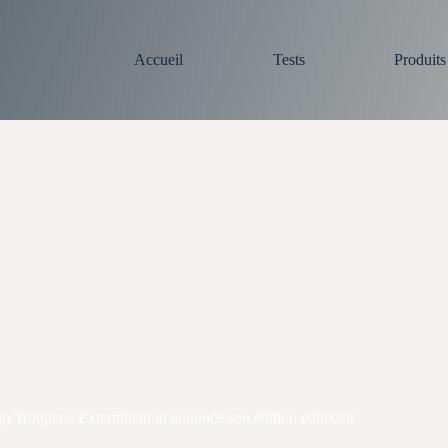
Accueil
Tests
Produit
ip Troopers: Extermination annonce son édition collector