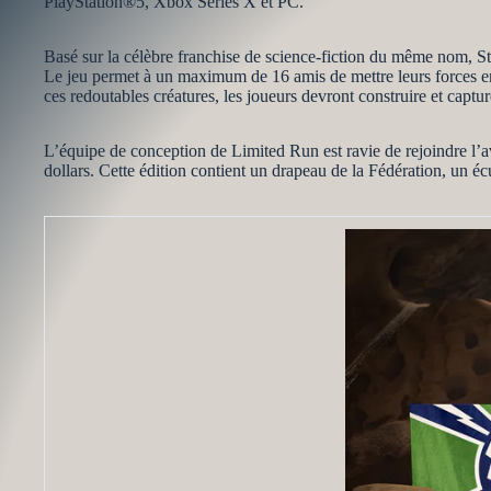
PlayStation®5, Xbox Series X et PC.
Basé sur la célèbre franchise de science-fiction du même nom, Sta
Le jeu permet à un maximum de 16 amis de mettre leurs forces en
ces redoutables créatures, les joueurs devront construire et captur
L’équipe de conception de Limited Run est ravie de rejoindre l’
dollars. Cette édition contient un drapeau de la Fédération, un éc