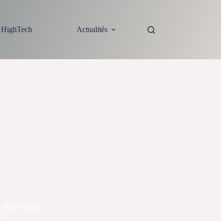
s HighTech
Actualités
Star Citizen.
a.