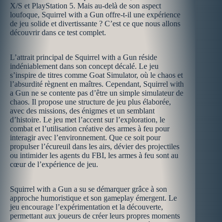
X/S et PlayStation 5. Mais au-delà de son aspect
loufoque, Squirrel with a Gun offre-t-il une expérience
de jeu solide et divertissante ? C’est ce que nous allons
découvrir dans ce test complet.
L’attrait principal de Squirrel with a Gun réside
indéniablement dans son concept décalé. Le jeu
s’inspire de titres comme Goat Simulator, où le chaos et
l’absurdité règnent en maîtres. Cependant, Squirrel with
a Gun ne se contente pas d’être un simple simulateur de
chaos. Il propose une structure de jeu plus élaborée,
avec des missions, des énigmes et un semblant
d’histoire. Le jeu met l’accent sur l’exploration, le
combat et l’utilisation créative des armes à feu pour
interagir avec l’environnement. Que ce soit pour
propulser l’écureuil dans les airs, dévier des projectiles
ou intimider les agents du FBI, les armes à feu sont au
cœur de l’expérience de jeu.
Squirrel with a Gun a su se démarquer grâce à son
approche humoristique et son gameplay émergent. Le
jeu encourage l’expérimentation et la découverte,
permettant aux joueurs de créer leurs propres moments