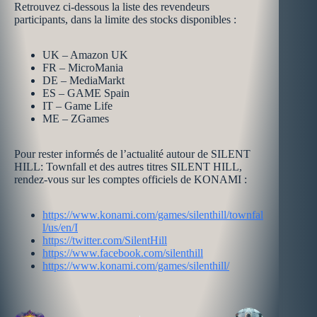
Retrouvez ci-dessous la liste des revendeurs
participants, dans la limite des stocks disponibles :
UK – Amazon UK
FR – MicroMania
DE – MediaMarkt
ES – GAME Spain
IT – Game Life
ME – ZGames
Pour rester informés de l’actualité autour de SILENT
HILL: Townfall et des autres titres SILENT HILL,
rendez-vous sur les comptes officiels de KONAMI :
https://www.konami.com/games/silenthill/townfal
l/u​s/en/​I
https://twitter.com/SilentHill
https://www.facebook.com/silenthill
https://www.konami.com/games/silenthill/