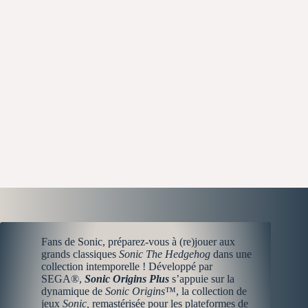
Fans de Sonic, préparez-vous à (re)jouer aux
grands classiques
Sonic The Hedgehog
dans une
collection intemporelle !
Développé par
SEGA®,
Sonic Origins Plus
s’appuie sur la
dynamique de
Sonic Origins
™, la collection de
jeux
Sonic,
remastérisée pour les plateformes de