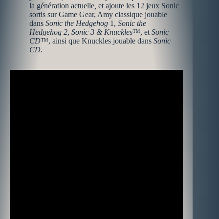
la génération actuelle
,
et ajoute les 12 jeux Sonic
sortis sur Game Gear, Amy classique jouable
dans
Sonic the Hedgehog
1,
Sonic the
Hedgehog 2
,
Sonic 3 & Knuckles
™, et
Sonic
CD
™, ainsi que Knuckles jouable dans
Sonic
CD
.