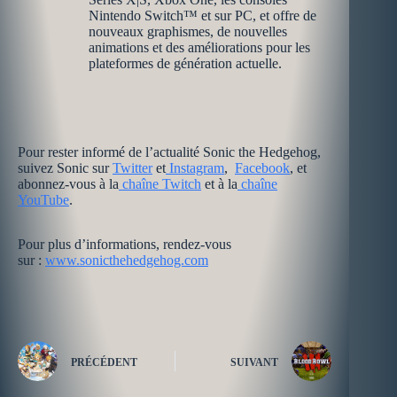
Nintendo Switch™ et sur PC, et offre de
nouveaux graphismes, de nouvelles
animations et des améliorations pour les
plateformes de génération actuelle.
Pour rester informé de l’actualité Sonic the Hedgehog,
suivez Sonic sur
Twitter
et
Instagram
,
Facebook
, et
abonnez-vous à la
chaîne Twitch
et à la
chaîne
YouTube
.
Pour plus d’informations, rendez-vous
sur :
www.sonicthehedgehog.com
PRÉCÉDENT
SUIVANT