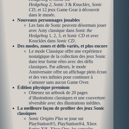
Hedgehog 2
,
Sonic 3
&
Knuckles, Sonic
CD
,
et 12 jeux Game Gear à découvrir
dans le musée.
Nouveaux personnages jouables
Les fans de Sonic peuvent désormais jouer
avec Amy classique dans
Sonic the
Hedgehog
1, 2, 3, et
Sonic CD
et avec
Knuckles dans
Sonic CD
.
Des modes, zones et défis variés, et plus encore
Le mode Classique offre une expérience
nostalgique de la collection des jeux Sonic
dans leur forme rétro avec des défis
classiques. Par ailleurs, le mode
Anniversaire offre un affichage plein écran
et des vies infinies pour continuer à
s’amuser sans aucun Game Over.
Édition physique premium
Obtenez un artbook de 20 pages
d’illustrations classiques et une couverture
réversible avec des illustrations inédites.
​​La meilleure façon de profiter des jeux Sonic
classiques
Sonic Origins Plus
se joue sur
PlayStation®5, PlayStation®4, Xbox
Series X|S, Xbox One, les consoles