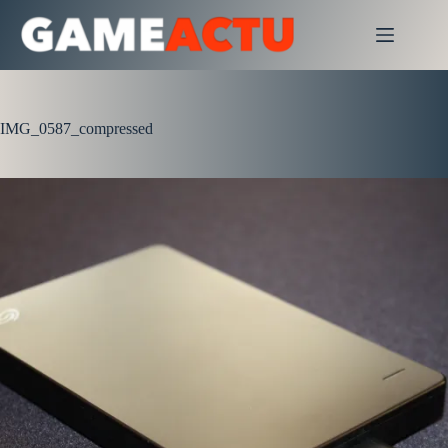
Passer
au
contenu
IMG_0587_compressed