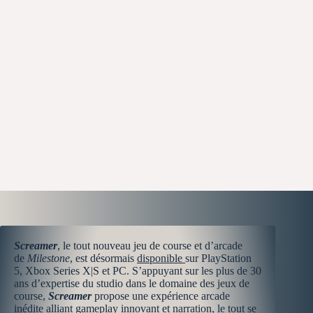
Screamer
, le tout nouveau jeu de course et d’arcade
de
Milestone
, est désormais
disponible
sur PlayStation
5, Xbox Series X|S et PC. S’appuyant sur les plus de 30
ans d’expertise du studio dans le domaine des jeux de
course,
Screamer
propose une expérience arcade
inédite alliant gameplay innovant et narration, le tout se