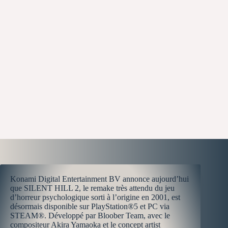
Konami Digital Entertainment BV annonce aujourd’hui
que SILENT HILL 2, le remake très attendu du jeu
d’horreur psychologique sorti à l’origine en 2001, est
désormais disponible sur PlayStation®5 et PC via
STEAM®. Développé par Bloober Team, avec le
compositeur Akira Yamaoka et le concept artist