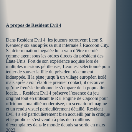
A propos de Resident Evil 4
Dans Resident Evil 4, les joueurs retrouvent Leon S.
Kennedy six ans après sa nuit infernale à Raccoon City.
Sa détermination inégalée lui a valu d’être recruté
comme agent sous les ordres directs du président des
États-Unis. Fort de son expérience acquise lors de
multiples missions périlleuses, Leon est sélectionné pour
tenter de sauver la fille du président récemment
kidnappée. Il la piste jusqu’à un village européen isolé,
mais après avoir établi le premier contact, il découvre
qu’une frénésie irrationnelle s’empare de la population
locale… Resident Evil 4 préserve l’essence du jeu
original tout en utilisant le RE Engine de Capcom pour
offrir une jouabilité modernisée, un scénario réimaginé
et un rendu visuel particulièrement détaillé. Resident
Evil 4 a été particulièrement bien accueilli par la critique
et le public et s’est vendu à plus de 5 millions
d’exemplaires dans le monde depuis sa sortie en mars
2023.