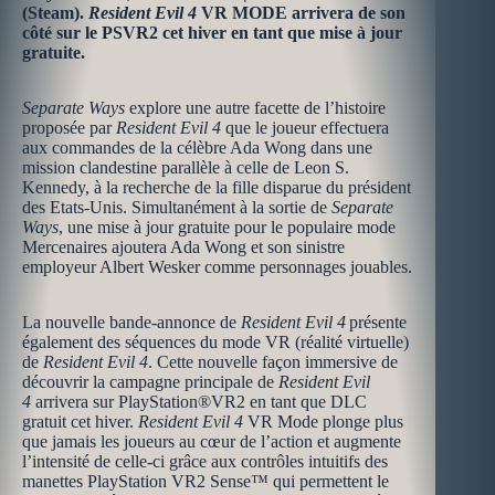
(Steam).
Resident Evil 4
VR MODE arrivera de son
côté sur le PSVR2 cet hiver en tant que mise à jour
gratuite.
Separate Ways
explore une autre facette de l’histoire
proposée par
Resident Evil 4
que le joueur effectuera
aux commandes de la célèbre Ada Wong dans une
mission clandestine parallèle à celle de Leon S.
Kennedy, à la recherche de la fille disparue du président
des Etats-Unis. Simultanément à la sortie de
Separate
Ways
, une mise à jour gratuite pour le populaire mode
Mercenaires ajoutera Ada Wong et son sinistre
employeur Albert Wesker comme personnages jouables.
La nouvelle bande-annonce de
Resident Evil 4
présente
également des séquences du mode VR (réalité virtuelle)
de
Resident Evil 4
. Cette nouvelle façon immersive de
découvrir la campagne principale de
Resident Evil
4
arrivera sur PlayStation®VR2 en tant que DLC
gratuit cet hiver.
Resident Evil 4
VR Mode plonge plus
que jamais les joueurs au cœur de l’action et augmente
l’intensité de celle-ci grâce aux contrôles intuitifs des
manettes PlayStation VR2 Sense™ qui permettent le