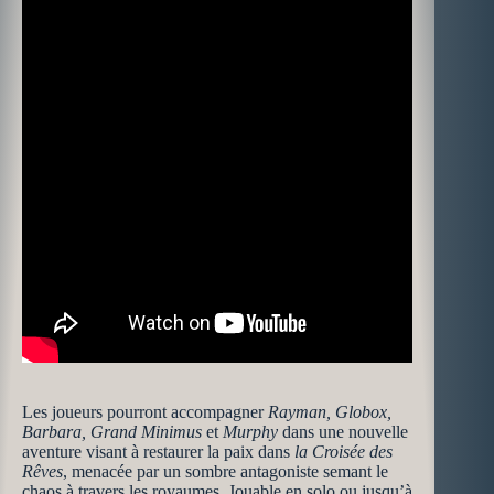
Les joueurs pourront accompagner
Rayman, Globox,
Barbara, Grand Minimus
et
Murphy
dans une nouvelle
aventure visant à restaurer la paix dans
la Croisée des
Rêves
, menacée par un sombre antagoniste semant le
chaos à travers les royaumes. Jouable en solo ou jusqu’à