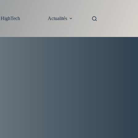
s HighTech
Actualités