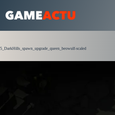
Passer
au
contenu
5_DarkHills_spawn_upgrade_queen_beowulf-scaled