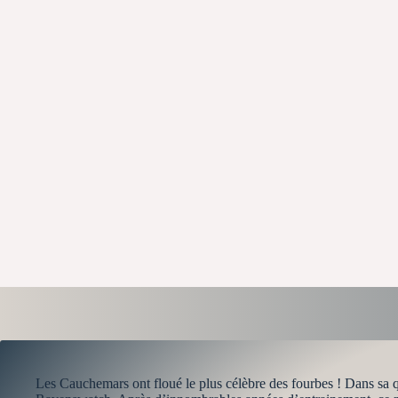
Les Cauchemars ont floué le plus célèbre des fourbes ! Dans sa q