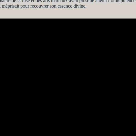
tre de la ruse et des arts martiaux avait presque atteint l’omnipotenc
l méprisait pour recouvrer son essence divine.