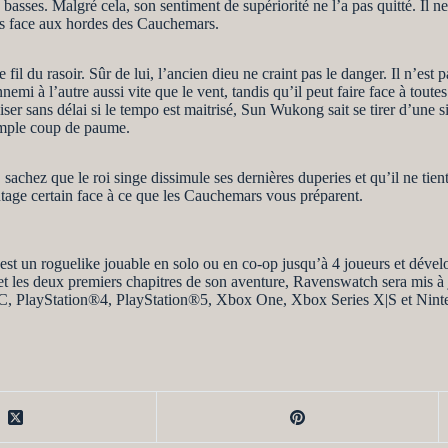
asses. Malgré cela, son sentiment de supériorité ne l’a pas quitté. Il ne
es face aux hordes des Cauchemars.
l du rasoir. Sûr de lui, l’ancien dieu ne craint pas le danger. Il n’est pa
mi à l’autre aussi vite que le vent, tandis qu’il peut faire face à toutes 
ser sans délai si le tempo est maitrisé, Sun Wukong sait se tirer d’une s
simple coup de paume.
, sachez que le roi singe dissimule ses dernières duperies et qu’il ne tien
antage certain face à ce que les Cauchemars vous préparent.
st un roguelike jouable en solo ou en co-op jusqu’à 4 joueurs et dével
t les deux premiers chapitres de son aventure, Ravenswatch sera mis à
sur PC, PlayStation®4, PlayStation®5, Xbox One, Xbox Series X|S et Ni