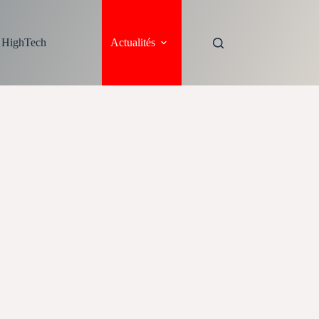
s HighTech
Actualités