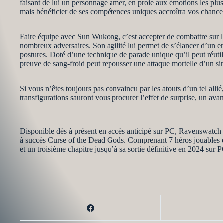
faisant de lui un personnage amer, en proie aux émotions les plus b
mais bénéficier de ses compétences uniques accroîtra vos chanc
Faire équipe avec Sun Wukong, c’est accepter de combattre sur le fi
nombreux adversaires. Son agilité lui permet de s’élancer d’un enne
postures. Doté d’une technique de parade unique qu’il peut réutili
preuve de sang-froid peut repousser une attaque mortelle d’un 
Si vous n’êtes toujours pas convaincu par les atouts d’un tel allié
transfigurations sauront vous procurer l’effet de surprise, un av
—
Disponible dès à présent en accès anticipé sur PC, Ravenswatch e
à succès Curse of the Dead Gods. Comprenant 7 héros jouables e
et un troisième chapitre jusqu’à sa sortie définitive en 2024 