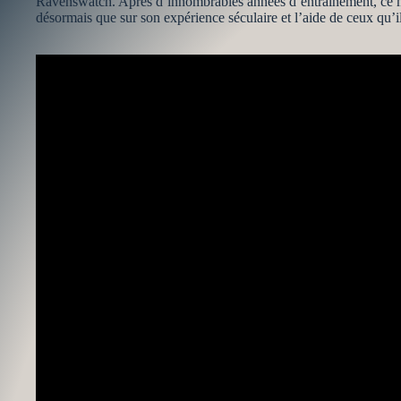
Ravenswatch. Après d’innombrables années d’entrainement, ce maî
désormais que sur son expérience séculaire et l’aide de ceux qu’i