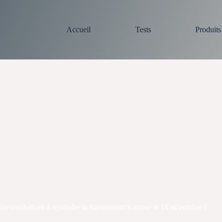
Accueil
Tests
Produit
 combattant à rejoindre la Ravenswatch arrive le 16 novembre !