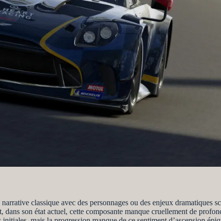
 narrative classique avec des personnages ou des enjeux dramatiques scr
t, dans son état actuel, cette composante manque cruellement de profon
es initiales, mais la progression manque de ce sentiment d’ascension épiq