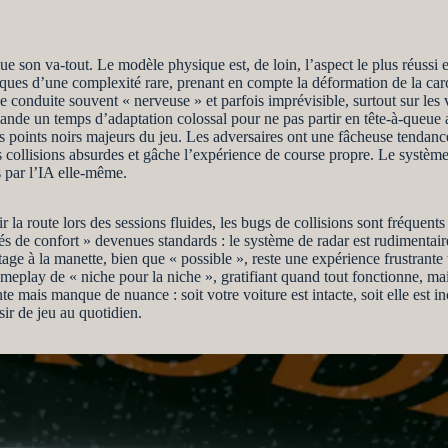
son va-tout. Le modèle physique est, de loin, l’aspect le plus réussi et
ques d’une complexité rare, prenant en compte la déformation de la carc
ne conduite souvent « nerveuse » et parfois imprévisible, surtout sur le
ande un temps d’adaptation colossal pour ne pas partir en tête-à-queue
es points noirs majeurs du jeu. Les adversaires ont une fâcheuse tendance
s collisions absurdes et gâche l’expérience de course propre. Le systèm
s par l’IA elle-même.
nir la route lors des sessions fluides, les bugs de collisions sont fréquen
 de confort » devenues standards : le système de radar est rudimentaire,
age à la manette, bien que « possible », reste une expérience frustrante
meplay de « niche pour la niche », gratifiant quand tout fonctionne, mai
e mais manque de nuance : soit votre voiture est intacte, soit elle est i
sir de jeu au quotidien.