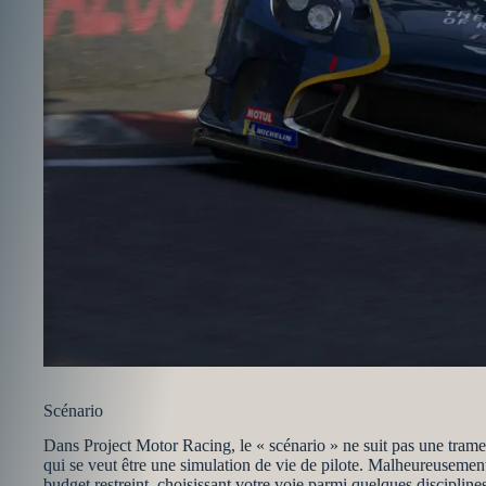
Scénario
Dans Project Motor Racing, le « scénario » ne suit pas une trame
qui se veut être une simulation de vie de pilote. Malheureusemen
budget restreint, choisissant votre voie parmi quelques disciplin