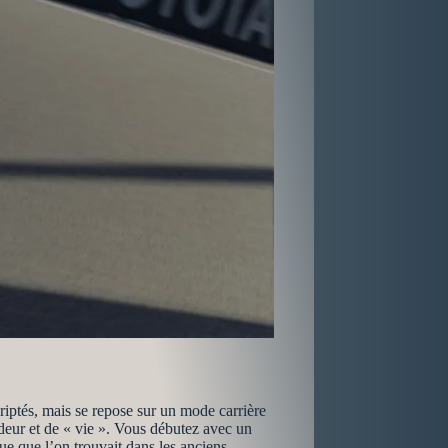
iptés, mais se repose sur un mode carrière
deur et de « vie ». Vous débutez avec un
ue que l’on trouvait dans les anciens