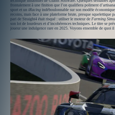
technique inhabituel de Giants Software. Quelques semaines après 
frontalement à une finition que l’on qualifiera poliment d’artisan
sport et un
iRacing
indéboulonnable sur son modèle économique. D
recoins, mais face à une plateforme brute, presque squelettique p
pari de Straight4 était risqué : utiliser le moteur de
Farming Simu
son lot de lourdeurs et d’incohérences techniques. Le titre se pr
joueur une indulgence rare en 2025. Voyons ensemble de quoi il e