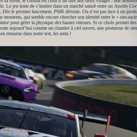
sa sortie, le constat est celui d’un titre aux deux visages : une ambit
ale. Le jeu tente de s’insérer dans un marché saturé entre un
Assetto Co
ès le premier lancement, PMR déroute. On n’est pas face à un produit
ar moments, qui semble encore chercher son identité entre le « sim-racing
lator
pour gérer la physique des hautes vitesses. Si ce choix permet des i
ésente aujourd’hui comme un chantier à ciel ouvert, une promesse de simu
n retourne dans notre test, les amis !