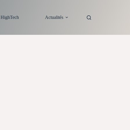
s HighTech
Actualités