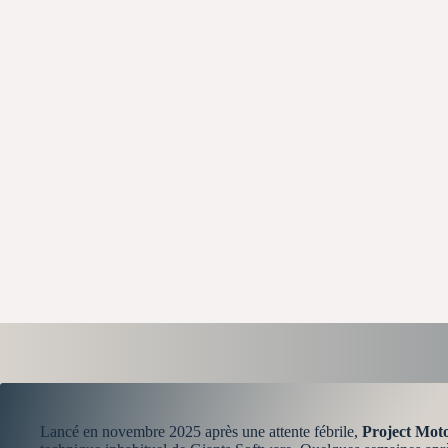
Lancé en novembre 2025 après une attente fébrile,
Project Mot