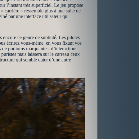
r l’instant très superficiel. Le jeu propose
 « carrière » ressemble plus à une suite de
é par une interface utilisateur qui
s encore ce genre de subtilité. Les pilotes
ous écrirez vous-même, en vous fixant vos
es de podiums marquantes, d’interactions
puristes mais laissera sur le carreau ceux
tructure qui semble dater d’une autre