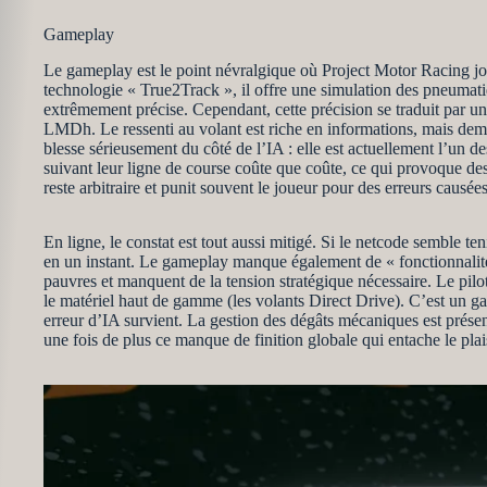
Gameplay
Le gameplay est le point névralgique où Project Motor Racing joue 
technologie « True2Track », il offre une simulation des pneumati
extrêmement précise. Cependant, cette précision se traduit par u
LMDh. Le ressenti au volant est riche en informations, mais dem
blesse sérieusement du côté de l’IA : elle est actuellement l’un d
suivant leur ligne de course coûte que coûte, ce qui provoque de
reste arbitraire et punit souvent le joueur pour des erreurs causée
En ligne, le constat est tout aussi mitigé. Si le netcode semble te
en un instant. Le gameplay manque également de « fonctionnalités
pauvres et manquent de la tension stratégique nécessaire. Le pilot
le matériel haut de gamme (les volants Direct Drive). C’est un ga
erreur d’IA survient. La gestion des dégâts mécaniques est présent
une fois de plus ce manque de finition globale qui entache le plai