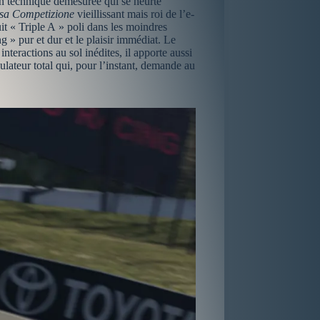
ion technique démesurée qui se heurte
rsa Competizione
vieillissant mais roi de l’e-
 « Triple A » poli dans les moindres
 » pur et dur et le plaisir immédiat. Le
nteractions au sol inédites, il apporte aussi
lateur total qui, pour l’instant, demande au