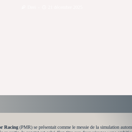
Drei
21 décembre 2025
or Racing
(PMR) se présentait comme le messie de la simulation automobi