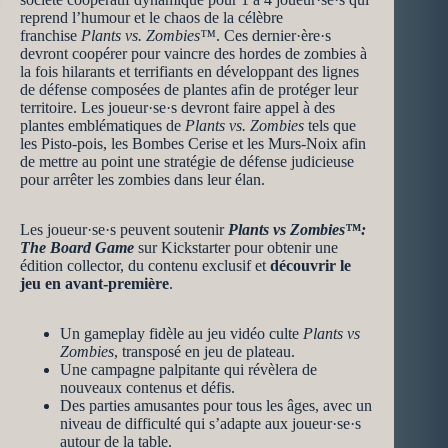
reprend l’humour et le chaos de la célèbre
franchise
Plants vs. Zombies™
. Ces dernier·ère·s
devront coopérer pour vaincre des hordes de zombies à
la fois hilarants et terrifiants en développant des lignes
de défense composées de plantes afin de protéger leur
territoire. Les joueur·se·s devront faire appel à des
plantes emblématiques de
Plants vs. Zombies
tels que
les Pisto-pois, les Bombes Cerise et les Murs-Noix afin
de mettre au point une stratégie de défense judicieuse
pour arrêter les zombies dans leur élan.
Les joueur·se·s peuvent soutenir
Plants vs Zombies™:
The Board Game
sur Kickstarter pour obtenir une
édition collector, du contenu exclusif et
découvrir le
jeu en avant-première
.
Un gameplay fidèle au jeu vidéo culte
Plants vs
Zombies
, transposé en jeu de plateau.
Une campagne palpitante qui révèlera de
nouveaux contenus et défis.
Des parties amusantes pour tous les âges, avec un
niveau de difficulté qui s’adapte aux joueur·se·s
autour de la table.