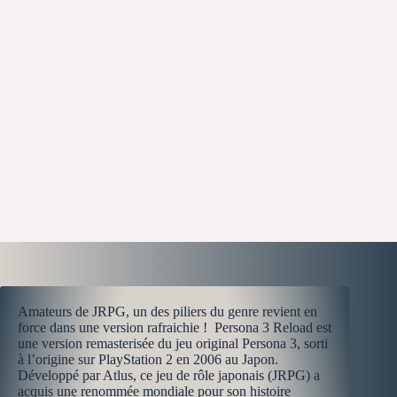
Amateurs de JRPG, un des piliers du genre revient en
force dans une version rafraichie ! Persona 3 Reload est
une version remasterisée du jeu original Persona 3, sorti
à l’origine sur PlayStation 2 en 2006 au Japon.
Développé par Atlus, ce jeu de rôle japonais (JRPG) a
acquis une renommée mondiale pour son histoire