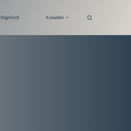
s HighTech
Actualités