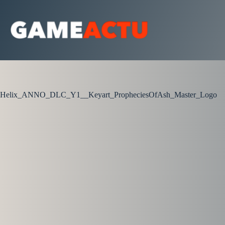
Passer
au
contenu
Helix_ANNO_DLC_Y1__Keyart_PropheciesOfAsh_Master_Logo