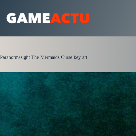
Passer
au
contenu
Paranormasight-The-Mermaids-Curse-key-art