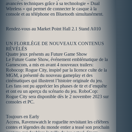
avancées techniques grâce à sa technologie « Dual
Wireless » qui permet de connecter le casque à la
console et au téléphone en Bluetooth simultanément.
Rendez-vous au Market Point Hall 2.1 Stand A010
UN FLORILÈGE DE NOUVEAUX CONTENUS
RÉVÉLÉS
Quatre jeux présents au Future Game Show
Le Future Game Show, événement emblématique de la
Gamescom, a mis en avant 4 nouveaux trailers:
Robocop: Rogue City, inspiré par la licence culte de la
MGM, a présenté du nouveau gameplay et des
cinématiques qui illustrent l’histoire originale du jeu.
Les fans ont pu apprécier les phases de tir et d’enquête
et ont eu un aperçu du scénario du jeu. RoboCop:
Rogue City sera disponible dès le 2 novembre 2023 sur
consoles et PC.
Toujours en Early
Access, Ravenswatch le roguelite revisitant les célèbres
contes et légendes du monde entier a teasé son prochain