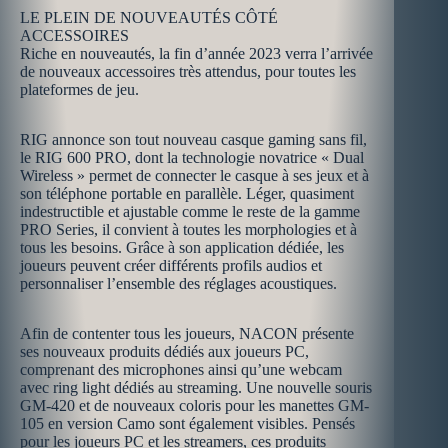
LE PLEIN DE NOUVEAUTÉS CÔTÉ
ACCESSOIRES
Riche en nouveautés, la fin d’année 2023 verra l’arrivée
de nouveaux accessoires très attendus, pour toutes les
plateformes de jeu.
RIG annonce son tout nouveau casque gaming sans fil,
le RIG 600 PRO, dont la technologie novatrice « Dual
Wireless » permet de connecter le casque à ses jeux et à
son téléphone portable en parallèle. Léger, quasiment
indestructible et ajustable comme le reste de la gamme
PRO Series, il convient à toutes les morphologies et à
tous les besoins. Grâce à son application dédiée, les
joueurs peuvent créer différents profils audios et
personnaliser l’ensemble des réglages acoustiques.
Afin de contenter tous les joueurs, NACON présente
ses nouveaux produits dédiés aux joueurs PC,
comprenant des microphones ainsi qu’une webcam
avec ring light dédiés au streaming. Une nouvelle souris
GM-420 et de nouveaux coloris pour les manettes GM-
105 en version Camo sont également visibles. Pensés
pour les joueurs PC et les streamers, ces produits