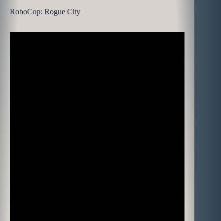
RoboCop: Rogue City