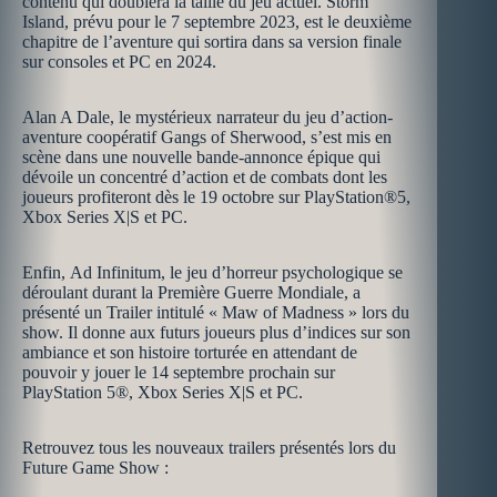
contenu qui doublera la taille du jeu actuel. Storm
Island, prévu pour le 7 septembre 2023, est le deuxième
chapitre de l’aventure qui sortira dans sa version finale
sur consoles et PC en 2024.
Alan A Dale, le mystérieux narrateur du jeu d’action-
aventure coopératif Gangs of Sherwood, s’est mis en
scène dans une nouvelle bande-annonce épique qui
dévoile un concentré d’action et de combats dont les
joueurs profiteront dès le 19 octobre sur PlayStation®5,
Xbox Series X|S et PC.
Enfin, Ad Infinitum, le jeu d’horreur psychologique se
déroulant durant la Première Guerre Mondiale, a
présenté un Trailer intitulé « Maw of Madness » lors du
show. Il donne aux futurs joueurs plus d’indices sur son
ambiance et son histoire torturée en attendant de
pouvoir y jouer le 14 septembre prochain sur
PlayStation 5®, Xbox Series X|S et PC.
Retrouvez tous les nouveaux trailers présentés lors du
Future Game Show :