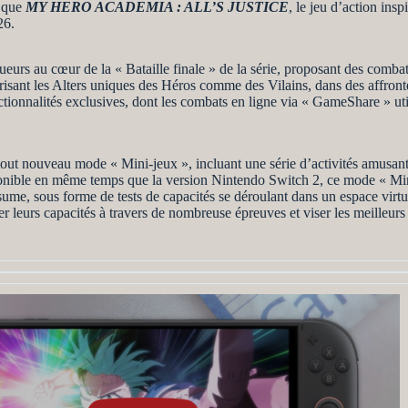
 que
MY HERO ACADEMIA : ALL’S JUSTICE
, le jeu d’action ins
26.
ueurs au cœur de la « Bataille finale » de la série, proposant des combats
risant les Alters uniques des Héros comme des Vilains, dans des affronte
ctionnalités exclusives, dont les combats en ligne via « GameShare » ut
tout nouveau mode « Mini-jeux », incluant une série d’activités amusante
sponible en même temps que la version Nintendo Switch 2, ce mode « Mini
ume, sous forme de tests de capacités se déroulant dans un espace virtue
eurs capacités à travers de nombreuse épreuves et viser les meilleurs 