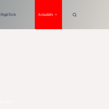
s HighTech
Actualités
re 2026