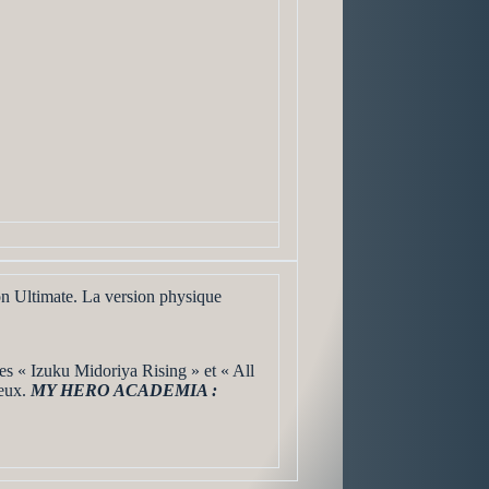
on Ultimate. La version physique
.
s « Izuku Midoriya Rising » et « All
jeux.
MY HERO ACADEMIA :