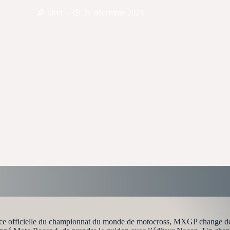
Drei
21 décembre 2024
ence officielle du championnat du monde de motocross, MXGP change de 