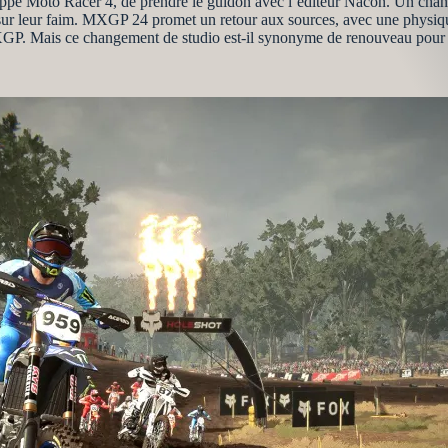
loppé Moto Racer 4, de prendre le guidon avec l’éditeur Nacon. Un chan
sur leur faim. MXGP 24 promet un retour aux sources, avec une physiqu
MXGP. Mais ce changement de studio est-il synonyme de renouveau pour l