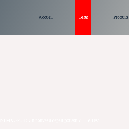
Accueil
Tests
Produit
S] MXGP 24 : Un nouveau départ poussif ? – Le Test