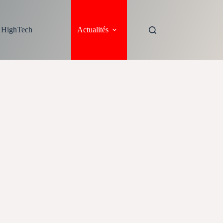
s HighTech
Actualités