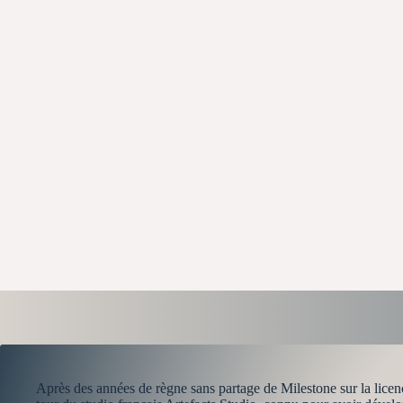
Après des années de règne sans partage de Milestone sur la lic