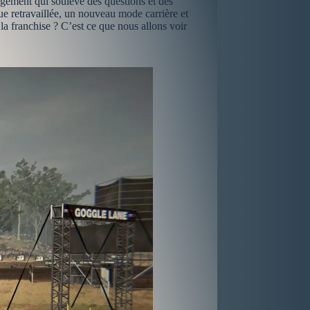
gement qui soulève des questions et des
e retravaillée, un nouveau mode carrière et
a franchise ? C’est ce que nous allons voir