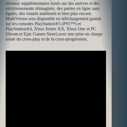
niveaux supplémentaires basés sur des univers et des
environnements réimaginés, des parties en ligne sans
égales, des visuels améliorés et bien plus encore.
MultiVersus sera disponible en téléchargement gratuit
sur les consoles PlayStation®5 (PS5™) et
PlayStation®4, Xbox Series X|S, Xbox One et PC
(Steam et Epic Games Store) avec une prise en charge
totale du cross-play et de la cross-progression.