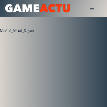
Passer
au
contenu
Morbid_Metal_Keyart