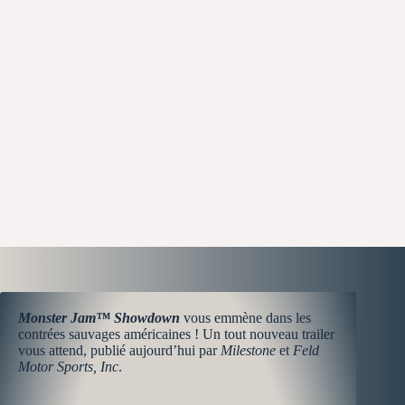
Monster Jam™ Showdown
vous emmène dans les
contrées sauvages américaines ! Un tout nouveau trailer
vous attend, publié aujourd’hui par
Milestone
et
Feld
Motor Sports, Inc
.