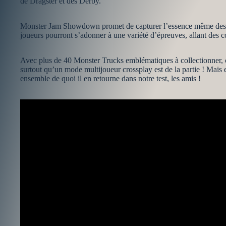
de Dragster et des Derby.
Monster Jam Showdown promet de capturer l’essence même des spe
joueurs pourront s’adonner à une variété d’épreuves, allant des co
Avec plus de 40 Monster Trucks emblématiques à collectionner, ch
surtout qu’un mode multijoueur crossplay est de la partie ! Mais 
ensemble de quoi il en retourne dans notre test, les amis !