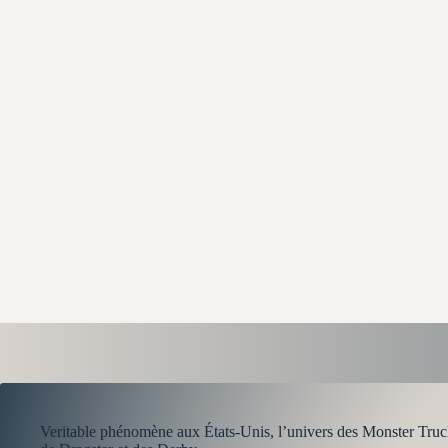
Veritable phénomène aux États-Unis, l’univers des Monster Truck