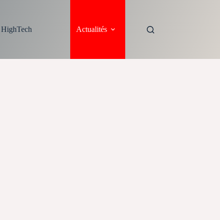
s HighTech
Actualités