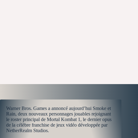
Warner Bros. Games a annoncé aujourd’hui Smoke et
Rain, deux nouveaux personnages jouables rejoignant
le roster principal de Mortal Kombat 1, le dernier opus
de la célèbre franchise de jeux vidéo développée par
NetherRealm Studios.