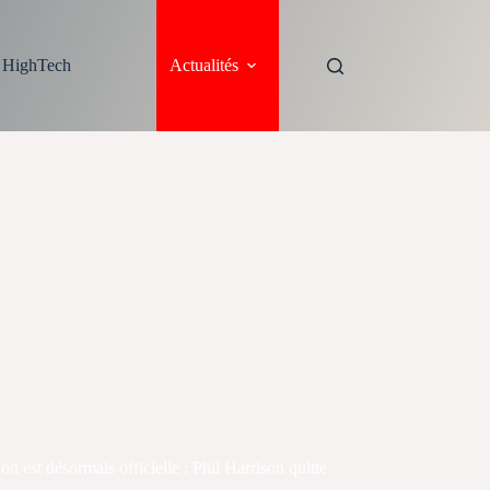
s HighTech
Actualités
on est désormais officielle : Phil Harrison quitte