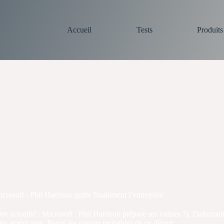
Accueil
Tests
Produit
crosoft : Phil Harrison quitte finalement l’entreprise
 actualité : Microsoft : Phil Harrison prépare ses valises ?), l'informati
rise américaine. Parmi les raisons probables de ce départ, ...