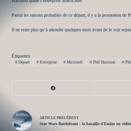
Harrison quitte l’entreprise américaine.
Parmi les raisons probables de ce départ, il y a la promotion de Ph
Il ne reste plus qu’à attendre quelques mois avant de le voir rejo
Étiquettes
#
Départ
#
Entreprise
#
Microsoft
#
Phil Harrison
#
Phi
ARTICLE
PRÉCÉDENT
Star Wars Battlefront : la bataille d'Endor en vidéo