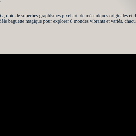
.
G, doté de superbes graphismes pixel art, de mécaniques originales et 
fidèle baguette magique pour explorer 8 mondes vibrants et variés, cha