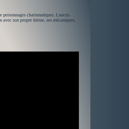
de personnages charismatiques. Lancez-
cun avec son propre thème, ses mécaniques,