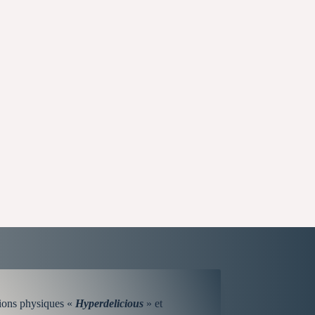
itions physiques «
Hyperdelicious
» et