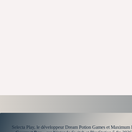
Selecta Play, le développeur Dream Potion Games et Maximum En