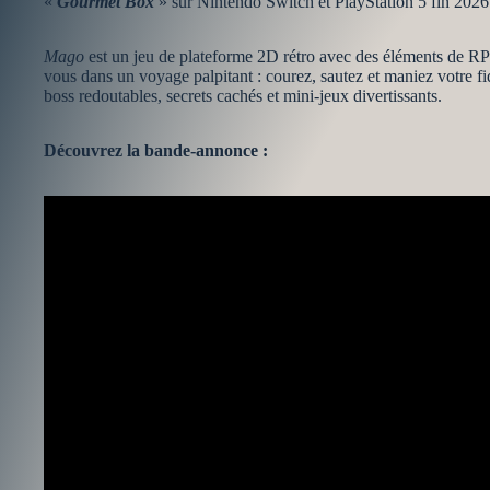
«
Gourmet Box
» sur Nintendo Switch et PlayStation 5 fin 2026
Mago
est un jeu de plateforme 2D rétro avec des éléments de RP
vous dans un voyage palpitant : courez, sautez et maniez votre 
boss redoutables, secrets cachés et mini-jeux divertissants.
Découvrez la bande-annonce :