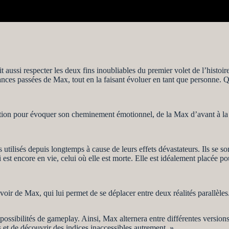
t aussi respecter les deux fins inoubliables du premier volet de l’histo
frances passées de Max, tout en la faisant évoluer en tant que personne. Q
ation pour évoquer son cheminement émotionnel, de la Max d’avant à la 
utilisés depuis longtemps à cause de leurs effets dévastateurs. Ils se son
 est encore en vie, celui où elle est morte. Elle est idéalement placée po
r de Max, qui lui permet de se déplacer entre deux réalités parallèles
s possibilités de gameplay. Ainsi, Max alternera entre différentes versio
 et de découvrir des indices inaccessibles autrement. »