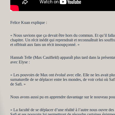
Felice Kuan explique :
« Nous savions que ça devait être hors du commun. Et qu’il fallai
chapitre. Un récit inédit qui reprendrait et reconnaîtrait les souf
et offrirait aux fans un récit insoupçonné. »
Hannah Telle (Max Caulfield) apparaît plus tard dans la présent
avec Elyse :
« Les pouvoirs de Max ont évolué avec elle. Elle ne les avait plus 
surnaturelle de se déplacer entre les mondes, de voir celui où Safi
de Safi. »
Nous avons aussi pu en apprendre davantage sur le nouveau pouvoi
« La faculté de se déplacer d’une réalité à l’autre nous ouvre de
Safi et ses pouvoirs lui permettront de résoudre certaines énigmes