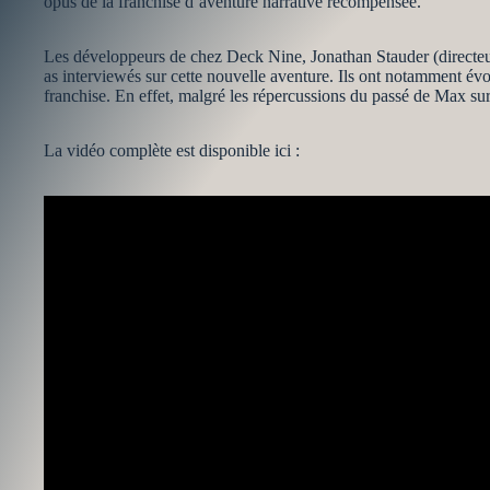
opus de la franchise d’aventure narrative récompensée.
Les développeurs de chez Deck Nine, Jonathan Stauder (directeur
as interviewés sur cette nouvelle aventure. Ils ont notamment évoq
franchise. En effet, malgré les répercussions du passé de Max s
La vidéo complète est disponible ici :