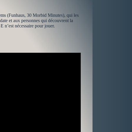
lems (Funhaus, 30 Morbid Minutes), qui les
e date et aux personnes qui découvrent la
 n’est nécessaire pour jouer.