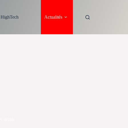
s HighTech
Actualités
s détails