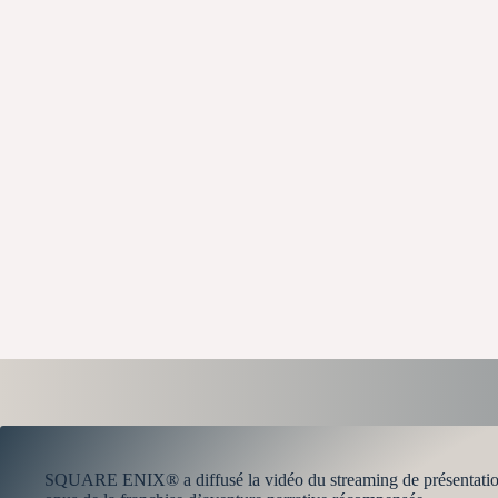
SQUARE ENIX® a diffusé la vidéo du streaming de présentati