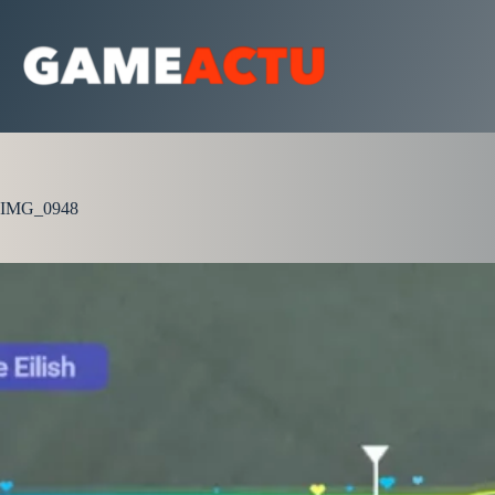
Passer
au
contenu
IMG_0948