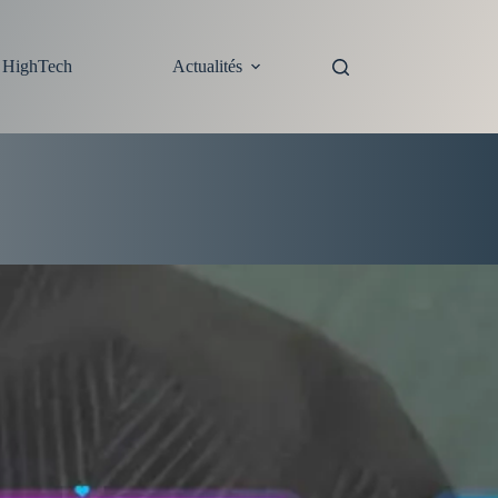
s HighTech
Actualités