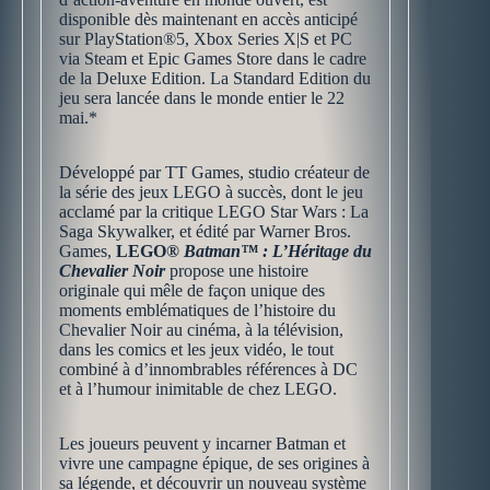
disponible dès maintenant en accès anticipé
sur PlayStation®5, Xbox Series X|S et PC
via Steam et Epic Games Store dans le cadre
de la Deluxe Edition. La Standard Edition du
jeu sera lancée dans le monde entier le 22
mai.*
Développé par TT Games, studio créateur de
la série des jeux LEGO à succès, dont le jeu
acclamé par la critique LEGO Star Wars : La
Saga Skywalker, et édité par Warner Bros.
Games,
LEGO®
Batman™ : L’Héritage du
Chevalier Noir
propose une histoire
originale qui mêle de façon unique des
moments emblématiques de l’histoire du
Chevalier Noir au cinéma, à la télévision,
dans les comics et les jeux vidéo, le tout
combiné à d’innombrables références à DC
et à l’humour inimitable de chez LEGO. ​
Les joueurs peuvent y incarner Batman et
vivre une campagne épique, de ses origines à
sa légende, et découvrir un nouveau système