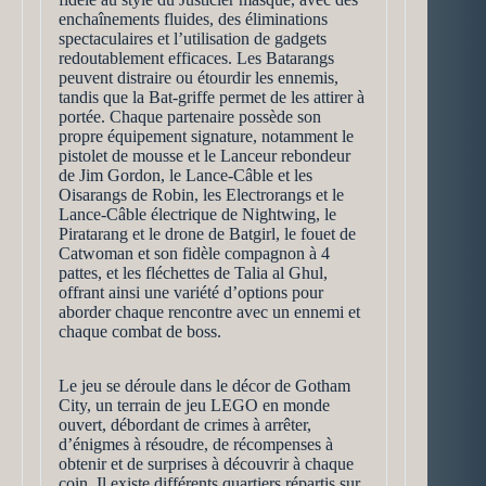
enchaînements fluides, des éliminations
spectaculaires et l’utilisation de gadgets
redoutablement efficaces. Les Batarangs
peuvent distraire ou étourdir les ennemis,
tandis que la Bat-griffe permet de les attirer à
portée. Chaque partenaire possède son
propre équipement signature, notamment le
pistolet de mousse et le Lanceur rebondeur
de Jim Gordon, le Lance-Câble et les
Oisarangs de Robin, les Electrorangs et le
Lance-Câble électrique de Nightwing, le
Piratarang et le drone de Batgirl, le fouet de
Catwoman et son fidèle compagnon à 4
pattes, et les fléchettes de Talia al Ghul,
offrant ainsi une variété d’options pour
aborder chaque rencontre avec un ennemi et
chaque combat de boss.
Le jeu se déroule dans le décor de Gotham
City, un terrain de jeu LEGO en monde
ouvert, débordant de crimes à arrêter,
d’énigmes à résoudre, de récompenses à
obtenir et de surprises à découvrir à chaque
coin. Il existe différents quartiers répartis sur