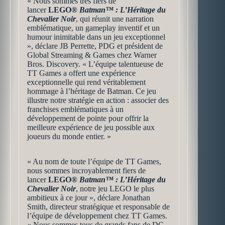
« Nous sommes très fiers de
lancer
LEGO®
Batman™ : L’Héritage du
Chevalier Noir
, qui réunit une narration
emblématique, un gameplay inventif et un
humour inimitable dans un jeu exceptionnel
», déclare JB Perrette, PDG et président de
Global Streaming & Games chez Warner
Bros. Discovery. « L’équipe talentueuse de
TT Games a offert une expérience
exceptionnelle qui rend véritablement
hommage à l’héritage de Batman. Ce jeu
illustre notre stratégie en action : associer des
franchises emblématiques à un
développement de pointe pour offrir la
meilleure expérience de jeu possible aux
joueurs du monde entier. »
« Au nom de toute l’équipe de TT Games,
nous sommes incroyablement fiers de
lancer
LEGO®
Batman™ : L’Héritage du
Chevalier Noir
, notre jeu LEGO le plus
ambitieux à ce jour », déclare Jonathan
Smith, directeur stratégique et responsable de
l’équipe de développement chez TT Games.
« Nous sommes tous de grands fans de DC,