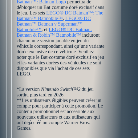
Batman™: Batman Logo
permettra de
débloquer un Bat-costume doré exclusif dans
le jeu, Les sets
LEGO® DC Batman™: The
Batman™ Batmobile™
,
LEGO® DC
Batman™ Batman v Superman™
Batmobile™
, et
LEGO® DC Batman:
Batman & Robin™ Batmobile™
incluront
chacun une version jouable en jeu du
véhicule correspondant, ainsi qu’une variante
dorée exclusive de ce véhicule. Veuillez
noter que le Bat-costume doré exclusif en jeu
et les variantes dorées des véhicules ne sont
disponibles que via l’achat de ces sets
LEGO.
*La version
Nintendo Switch™2
du jeu
sortira plus tard en 2026.
**Les utilisateurs éligibles peuvent créer un
compte pour participer à cette promotion. Le
contenu promotionnel est accessible aux
nouveaux utilisateurs et aux utilisateurs qui
ont déjà créé un compte Warner Bros.
Games.