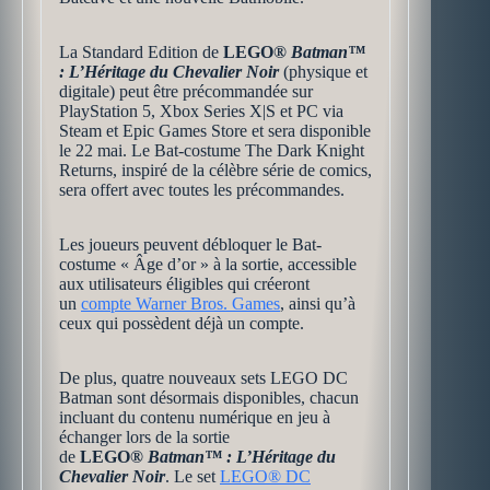
La Standard Edition de
LEGO®
Batman™
: L’Héritage du Chevalier Noir
(physique et
digitale) peut être précommandée sur
PlayStation 5, Xbox Series X|S et PC via
Steam et Epic Games Store et sera disponible
le 22 mai. Le Bat-costume The Dark Knight
Returns, inspiré de la célèbre série de comics,
sera offert avec toutes les précommandes.
Les joueurs peuvent débloquer le Bat-
costume « Âge d’or » à la sortie, accessible
aux utilisateurs éligibles qui créeront
un
compte Warner Bros. Games
, ainsi qu’à
ceux qui possèdent déjà un compte.
De plus, quatre nouveaux sets LEGO DC
Batman sont désormais disponibles, chacun
incluant du contenu numérique en jeu à
échanger lors de la sortie
de
LEGO®
Batman™ : L’Héritage du
Chevalier Noir
. Le set
LEGO® DC