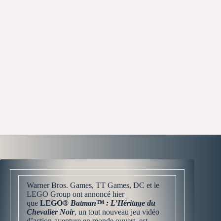
Warner Bros. Games, TT Games, DC et le
LEGO Group ont annoncé hier
que
LEGO®
Batman™ : L’Héritage du
Chevalier Noir
, un tout nouveau jeu vidéo
d’action-aventure en monde ouvert, est