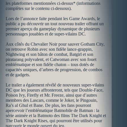
les plateformes mentionnées ci-dessus* (informations
complètes sur le contenu ci-dessous). ​
​Lors de l’annonce faite pendant les Game Awards, le
public a pu découvrir un tout nouveau trailer offrant un
premier aperçu du gameplay dynamique de plusieurs
personnages jouables et de super-vilains DC. ​
​Aux côtés du Chevalier Noir pour sauver Gotham City,
on retrouve Robin avec son fidèle lance-grappin,
Nightwing et son bâton de combat, Batgirl et son
piratarang polyvalent, et Catwoman avec son fouet
emblématique et son fidèle chaton – tous dotés de
capacités uniques, d’arbres de progression, de combos
et de gadgets. ​
​Le trailer a également révélé de nouveaux super-vilains
DC que les joueurs affronteront, tels que Double-Face,
Poison Ivy, Firefly et Mr. Freeze, ainsi que d’autres
membres des Lascars, comme le Joker, le Pingouin,
Ra’s al Ghul et Bane. De plus, les fans pourront
apercevoir l’emblématique Batmobile de Batman : la
série animée et la Batmoto des films The Dark Knight et
The Dark Knight Rises, qui pourront être utilisés pour
parcourir le monde ouvert du jeu.