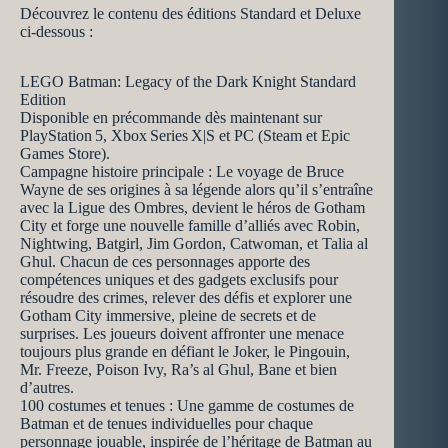
Découvrez le contenu des éditions Standard et Deluxe
ci-dessous :
LEGO Batman: Legacy of the Dark Knight Standard
Edition
Disponible en précommande dès maintenant sur
PlayStation 5, Xbox Series X|S et PC (Steam et Epic
Games Store). ​
Campagne histoire principale : Le voyage de Bruce
Wayne de ses origines à sa légende alors qu’il s’entraîne
avec la Ligue des Ombres, devient le héros de Gotham
City et forge une nouvelle famille d’alliés avec Robin,
Nightwing, Batgirl, Jim Gordon, Catwoman, et Talia al
Ghul. Chacun de ces personnages apporte des
compétences uniques et des gadgets exclusifs pour
résoudre des crimes, relever des défis et explorer une
Gotham City immersive, pleine de secrets et de
surprises. Les joueurs doivent affronter une menace
toujours plus grande en défiant le Joker, le Pingouin,
Mr. Freeze, Poison Ivy, Ra’s al Ghul, Bane et bien
d’autres.
100 costumes et tenues : Une gamme de costumes de
Batman et de tenues individuelles pour chaque
personnage jouable, inspirée de l’héritage de Batman au