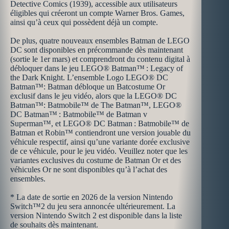
Detective Comics (1939), accessible aux utilisateurs
éligibles qui créeront un compte Warner Bros. Games,
ainsi qu’à ceux qui possèdent déjà un compte. ​
​De plus, quatre nouveaux ensembles Batman de LEGO
DC sont disponibles en précommande dès maintenant
(sortie le 1er mars) et comprendront du contenu digital à
débloquer dans le jeu LEGO® Batman™ : Legacy of
the Dark Knight. L’ensemble Logo LEGO® DC
Batman™: Batman débloque un Batcostume Or
exclusif dans le jeu vidéo, alors que la LEGO® DC
Batman™: Batmobile™ de The Batman™, LEGO®
DC Batman™ : Batmobile™ de Batman v
Superman™, et LEGO® DC Batman : Batmobile™ de
Batman et Robin™ contiendront une version jouable du
véhicule respectif, ainsi qu’une variante dorée exclusive
de ce véhicule, pour le jeu vidéo. Veuillez noter que les
variantes exclusives du costume de Batman Or et des
véhicules Or ne sont disponibles qu’à l’achat des
ensembles. ​
​* La date de sortie en 2026 de la version Nintendo
Switch™2 du jeu sera annoncée ultérieurement. La
version Nintendo Switch 2 est disponible dans la liste
de souhaits dès maintenant. ​