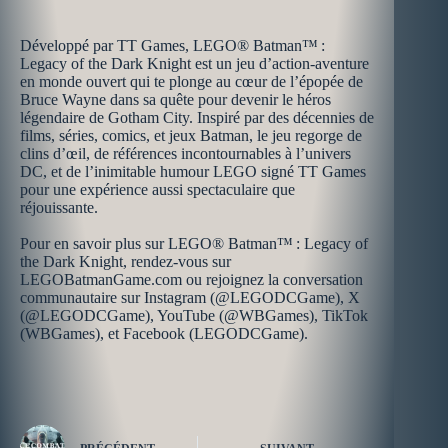
​Développé par TT Games, LEGO® Batman™ :
Legacy of the Dark Knight est un jeu d’action-aventure
en monde ouvert qui te plonge au cœur de l’épopée de
Bruce Wayne dans sa quête pour devenir le héros
légendaire de Gotham City. Inspiré par des décennies de
films, séries, comics, et jeux Batman, le jeu regorge de
clins d’œil, de références incontournables à l’univers
DC, et de l’inimitable humour LEGO signé TT Games
pour une expérience aussi spectaculaire que
réjouissante. ​
​Pour en savoir plus sur LEGO® Batman™ : Legacy of
the Dark Knight, rendez-vous sur
LEGOBatmanGame.com ou rejoignez la conversation
communautaire sur Instagram (@LEGODCGame), X
(@LEGODCGame), YouTube (@WBGames), TikTok
(WBGames), et Facebook (LEGODCGame).