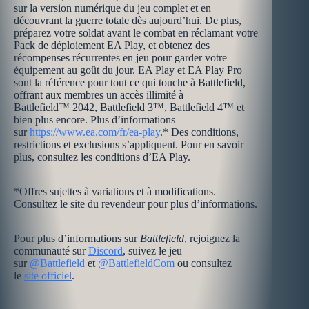
sur la version numérique du jeu complet et en
découvrant la guerre totale dès aujourd’hui. De plus,
préparez votre soldat avant le combat en réclamant votre
Pack de déploiement EA Play, et obtenez des
récompenses récurrentes en jeu pour garder votre
équipement au goût du jour. EA Play et EA Play Pro
sont la référence pour tout ce qui touche à Battlefield,
offrant aux membres un accès illimité à
Battlefield™ 2042, Battlefield 3™, Battlefield 4™ et
bien plus encore. Plus d’informations
sur
https://www.ea.com/fr/ea-play
.* Des conditions,
restrictions et exclusions s’appliquent. Pour en savoir
plus, consultez les conditions d’EA Play.
*Offres sujettes à variations et à modifications.
Consultez le site du revendeur pour plus d’informations.
Pour plus d’informations sur
Battlefield
, rejoignez la
communauté sur
Discord
, suivez le jeu
sur
@Battlefield
et
@BattlefieldCom
ou consultez
le
site officiel
.