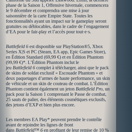
phase de la Saison 1, Offensive hivernale, commencera
le 9 décembre et comprendra une mise à jour
saisonnière de la carte Empire State. Toutes les
fonctionnalités ayant un impact sur le gameplay seront
gratuites ou déblocables, dans le cadre de l’engagement
d’EA pour le fair-play et l’accès pour tout·e·s.
Battlefield 6
est disponible sur PlayStation®5, Xbox
Series X|S et PC (Steam, EA app, Epic Games Store),
en Édition Standard (69,99 €) et en Édition Phantom
(99,99 €)*. L’Édition Phantom inclut le
jeu
Battlefield 6
complet à télécharger, ainsi que le pack
de skins de soldat exclusif « Escouade Phantom » et
deux paquetages d’armes de haute performance, un skin
de véhicule et un skin de couteau de combat. L’Édition
Phantom contient également un jeton
Battlefield Pro
, un
pack pour la Saison 1 comprenant le Passe de combat,
25 sauts de palier, des éléments cosmétiques exclusifs,
des jetons d’EXP et bien plus encore.
Les membres EA Play* peuvent prendre le contrôle
avant de rejoindre les lignes de front
dans
Battlefield™ 6
en profitant de leur remise de 10 %