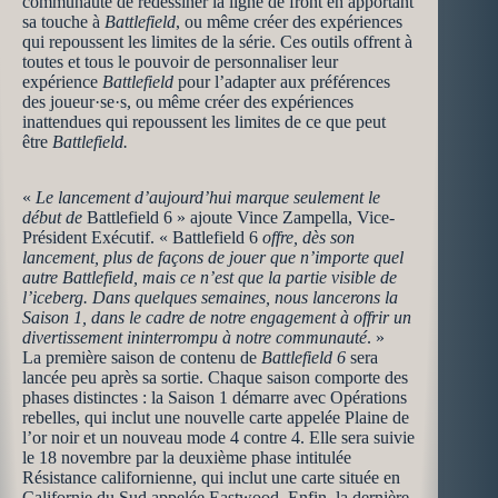
communauté de redessiner la ligne de front en apportant
sa touche à
Battlefield
, ou même créer des expériences
qui repoussent les limites de la série. Ces outils offrent à
toutes et tous le pouvoir de personnaliser leur
expérience
Battlefield
pour l’adapter aux préférences
des joueur·se·s, ou même créer des expériences
inattendues qui repoussent les limites de ce que peut
être
Battlefield.
«
Le lancement d’aujourd’hui marque seulement le
début de
Battlefield 6 » ajoute Vince Zampella, Vice-
Président Exécutif. « Battlefield 6
offre, dès son
lancement, plus de façons de jouer que n’importe quel
autre Battlefield, mais ce n’est que la partie visible de
l’iceberg. Dans quelques semaines, nous lancerons la
Saison 1, dans le cadre de notre engagement à offrir un
divertissement ininterrompu à notre communauté
. »
La première saison de contenu de
Battlefield 6
sera
lancée peu après sa sortie. Chaque saison comporte des
phases distinctes : la Saison 1 démarre avec Opérations
rebelles, qui inclut une nouvelle carte appelée Plaine de
l’or noir et un nouveau mode 4 contre 4. Elle sera suivie
le 18 novembre par la deuxième phase intitulée
Résistance californienne, qui inclut une carte située en
Californie du Sud appelée Eastwood. Enfin, la dernière