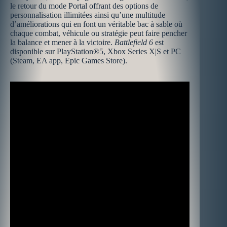
le retour du mode Portal offrant des options de
personnalisation illimitées ainsi qu’une multitude
d’améliorations qui en font un véritable bac à sable où
chaque combat, véhicule ou stratégie peut faire pencher
la balance et mener à la victoire.
Battlefield 6
est
disponible sur PlayStation®5, Xbox Series X|S et PC
(Steam, EA app, Epic Games Store).