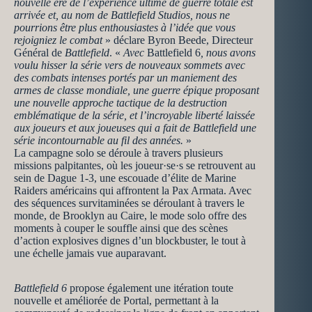
nouvelle ère de l’expérience ultime de guerre totale est
arrivée et, au nom de Battlefield Studios, nous ne
pourrions être plus enthousiastes à l’idée que vous
rejoigniez le combat
» déclare Byron Beede, Directeur
Général de
Battlefield
. «
Avec
Battlefield 6
, nous avons
voulu hisser la série vers de nouveaux sommets avec
des combats intenses portés par un maniement des
armes de classe mondiale, une guerre épique proposant
une nouvelle approche tactique de la destruction
emblématique de la série, et l’incroyable liberté laissée
aux joueurs et aux joueuses qui a fait de Battlefield une
série incontournable au fil des années.
»
La campagne solo se déroule à travers plusieurs
missions palpitantes, où les joueur·se·s se retrouvent au
sein de Dague 1-3, une escouade d’élite de Marine
Raiders américains qui affrontent la Pax Armata. Avec
des séquences survitaminées se déroulant à travers le
monde, de Brooklyn au Caire, le mode solo offre des
moments à couper le souffle ainsi que des scènes
d’action explosives dignes d’un blockbuster, le tout à
une échelle jamais vue auparavant.
Battlefield 6
propose également une itération toute
nouvelle et améliorée de Portal, permettant à la