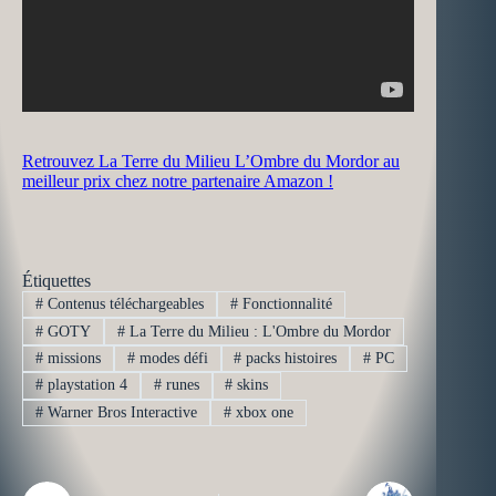
Retrouvez La Terre du Milieu L’Ombre du Mordor au
meilleur prix chez notre partenaire Amazon !
Étiquettes
#
Contenus téléchargeables
#
Fonctionnalité
#
GOTY
#
La Terre du Milieu : L'Ombre du Mordor
#
missions
#
modes défi
#
packs histoires
#
PC
#
playstation 4
#
runes
#
skins
#
Warner Bros Interactive
#
xbox one