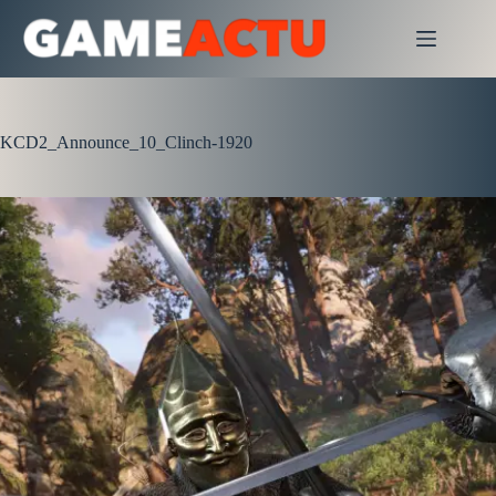
Passer
au
contenu
KCD2_Announce_10_Clinch-1920