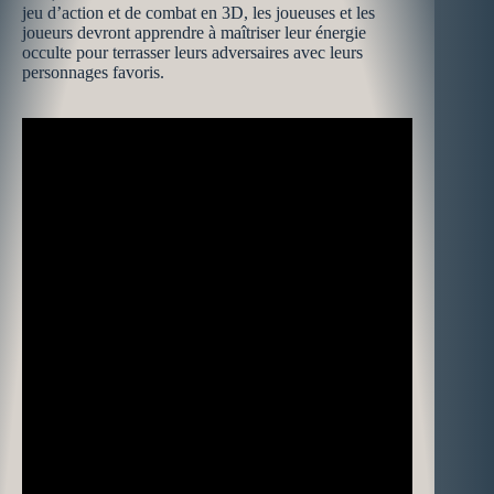
jeu d’action et de combat en 3D, les joueuses et les
joueurs devront apprendre à maîtriser leur énergie
occulte pour terrasser leurs adversaires avec leurs
personnages favoris.