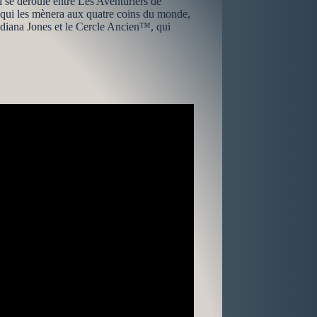
 se déroule entre Les Aventuriers de
 qui les mènera aux quatre coins du monde,
Indiana Jones et le Cercle Ancien™, qui