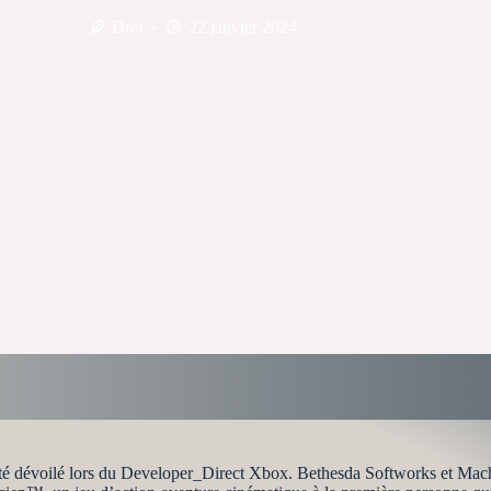
Drei
22 janvier 2024
 été dévoilé lors du Developer_Direct Xbox. Bethesda Softworks et Mac