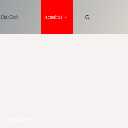
s HighTech
Actualités
 le Cercle Ancien™