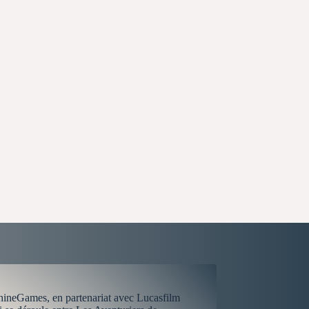
hineGames, en partenariat avec Lucasfilm