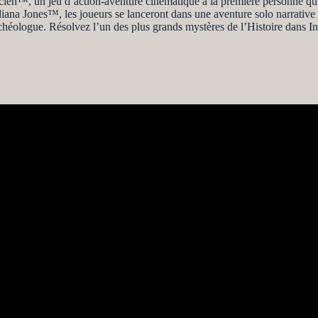
ncien™, un jeu d’action-aventure cinématique à la première personne qui
na Jones™, les joueurs se lanceront dans une aventure solo narrative
archéologue. Résolvez l’un des plus grands mystères de l’Histoire dans 