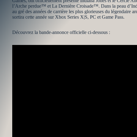
Games, ont officiellement présenté Indiana Jones et le Cercle A
l’Arche perdue™ et La Dernière Croisade™. Dans la peau d’India
au gré des années de carrière les plus glorieuses du légendaire 
sortira cette année sur Xbox Series X|S, PC et Game Pass.
Découvrez la bande-annonce officielle ci-dessous :