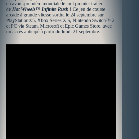
en avant-première mondiale le tout premier trailer
de
Hot Wheels™ Infinite Rush
! Ce jeu de course
arcade à grande vitesse sortira le
24 septembre
sur
PlayStation®5, Xbox Series X|S, Nintendo Switch™ 2
et PC via Steam, Microsoft et Epic Games Store, avec
un accès anticipé à partir du lundi 21 septembre.