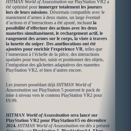
HITMAN World of Assassination
sur PlayStation VR2 a
été optimisé pour
immerger totalement les joueurs
lors de leurs missions
. Désormais compatible avec le
maniement d’armes à deux mains, un large éventail
d’actions et d’interactions a été ajouté, incluant
la
possibilité d’effectuer des actions avec les deux
manettes simultanément, le rechargement actif, le
rangement des armes sur le corps, la visée à travers
la lunette du sniper
.
Des
améliorations ont été
ajoutées pour enrichir l’expérience VR
, telles que
l’immersion à l’échelle de la pièce, des interactions
spatiales pour toucher, saisir et positionner des objets,
l’intégration des gâchettes adaptatives des manettes
PlayStation VR2, et bien d’autres encore.
Les joueurs possédant déjà
HITMAN World of
Assassination
sur PlayStation 5 pourront le pack de
mise à niveau vers le contenu PlayStation VR2 pour
€9.99.
HITMAN World of Assassination
sera lancé sur
PlayStation VR2 pour PlayStation®5 en décembre
2024.
HITMAN World of Assassination
est dès à présent
disponible sur
PlayStation 5, PlayStation®4, Xbox