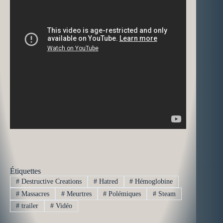
Étiquettes
#
Destructive Creations
#
Hatred
#
Hémoglobine
#
Massacres
#
Meurtres
#
Polémiques
#
Steam
#
trailer
#
Vidéo