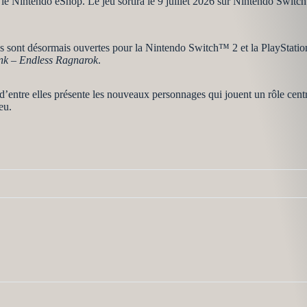
et le Nintendo eShop. Le jeu sortira le 9 juillet 2026 sur Nintendo Swi
s sont désormais ouvertes pour la Nintendo Switch™ 2 et la PlayStati
nk – Endless Ragnarok
.
’entre elles présente les nouveaux personnages qui jouent un rôle centra
eu.