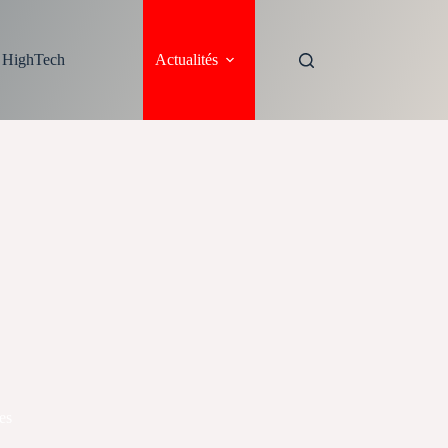
s HighTech
Actualités
es