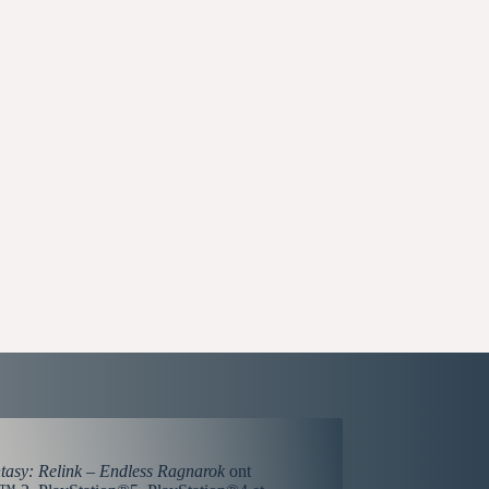
asy: Relink – Endless Ragnarok
ont