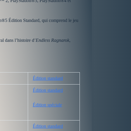
tch™ 2, PlayStation®5, PlayStation®4 et
on®5 Édition Standard, qui comprend le jeu
l dans l’histoire d’
Endless Ragnarok
,
Édition standard
Édition standard
Édition spéciale
Édition standard