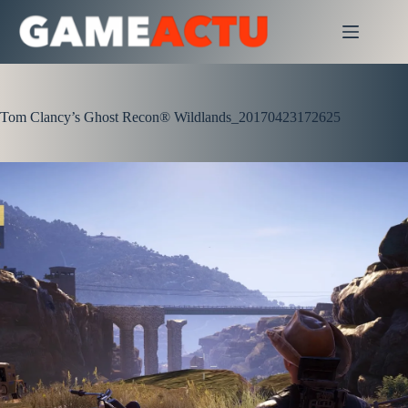
Passer
au
contenu
Tom Clancy’s Ghost Recon® Wildlands_20170423172625