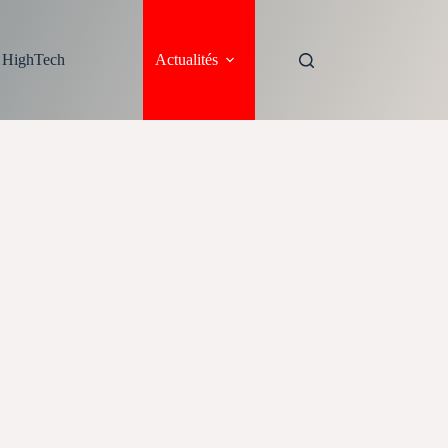
s HighTech
Actualités