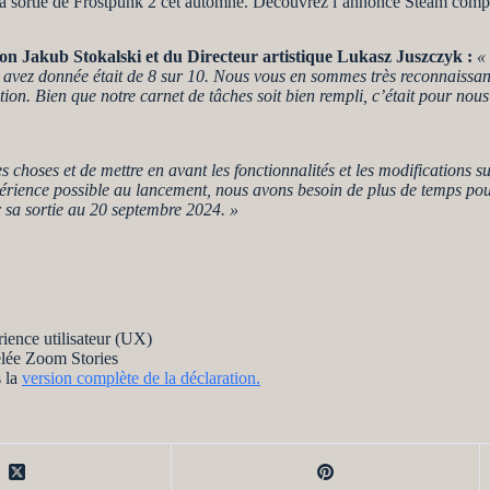
de la sortie de Frostpunk 2 cet automne. Découvrez l’annonce Steam com
tion Jakub Stokalski et du Directeur artistique Lukasz Juszczyk :
«
 avez donnée était de 8 sur 10. Nous vous en sommes très reconnaissant
tion. Bien que notre carnet de tâches soit bien rempli, c’était pour no
 choses et de mettre en avant les fonctionnalités et les modifications su
périence possible au lancement, nous avons besoin de plus de temps po
er sa sortie au 20 septembre 2024. »
rience utilisateur (UX)
elée Zoom
Stories
s la
version complète de la déclaration.