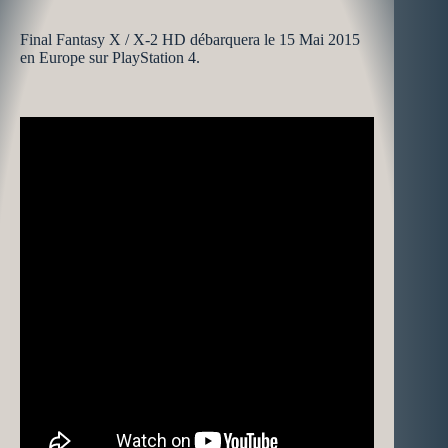
Final Fantasy X / X-2 HD débarquera le 15 Mai 2015
en Europe sur PlayStation 4.