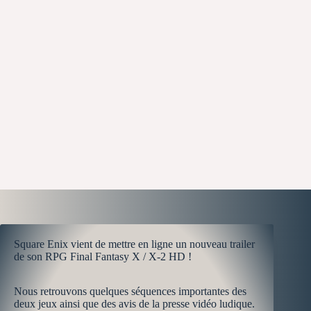
Square Enix vient de mettre en ligne un nouveau trailer
de son RPG Final Fantasy X / X-2 HD !
Nous retrouvons quelques séquences importantes des
deux jeux ainsi que des avis de la presse vidéo ludique.