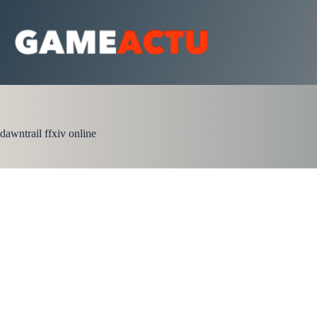
Passer
au
contenu
dawntrail ffxiv online