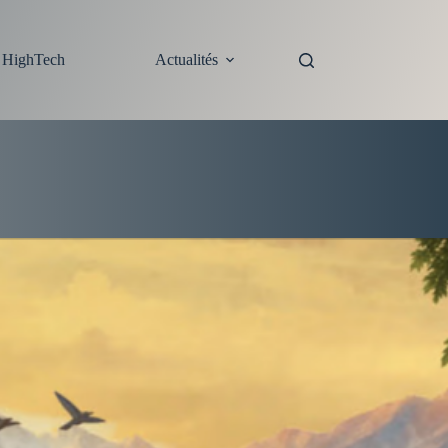
s HighTech
Actualités